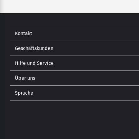
Kontakt
Geschäftskunden
Kontakt
Hilfe und Service
Gastronomie
Öffnungszeiten
Getränkehandel
Lebensmitteleinzelhandel
Über uns
Versand und Zahlungsarten
Sprache
Unsere Geschichte
Newsletter
DE