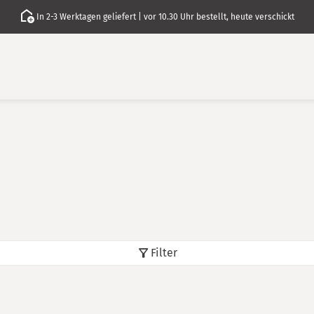
In 2-3 Werktagen geliefert | vor 10.30 Uhr bestellt, heute verschickt
Filter