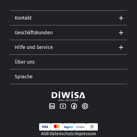
Kontakt
Geschäftskunden
Kontakt
Hilfe und Service
Gastronomie
Öffnungszeiten
Getränkehandel
Lebensmitteleinzelhandel
Über uns
Versand und Zahlungsarten
Sprache
Unsere Geschichte
Newsletter
DE
AGB
Datenschutz
Impressum