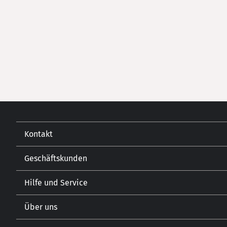
Kontakt
Geschäftskunden
Kontakt
Hilfe und Service
Gastronomie
Öffnungszeiten
Getränkehandel
Lebensmitteleinzelhandel
Über uns
Versand und Zahlungsarten