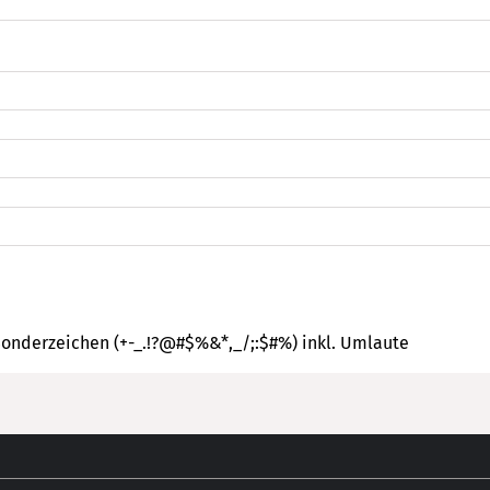
Sonderzeichen (+-_.!?@#$%&*,_/;:$#%) inkl. Umlaute