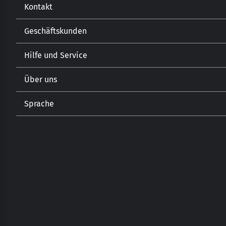
Kontakt
Geschäftskunden
Kontakt
Hilfe und Service
Gastronomie
Öffnungszeiten
Getränkehandel
Lebensmitteleinzelhandel
Über uns
Versand und Zahlungsarten
Sprache
Unsere Geschichte
Newsletter
DE