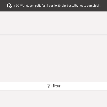
In 2-3 Werktagen geliefert | vor 10.30 Uhr bestellt, heute verschickt
Filter